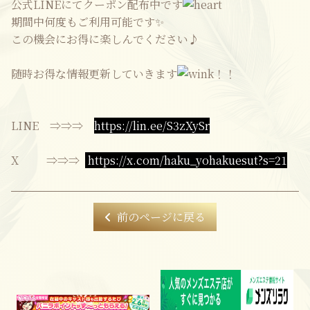
公式LINEにてクーポン配布中です
期間中何度もご利用可能です✨
この機会にお得に楽しんでください♪
随時お得な情報更新していきます
！！
LINE ⇒⇒⇒
https://lin.ee/S3zXySr
X ⇒⇒⇒
https://x.com/haku_yohakuesut?s=21
前のページに戻る