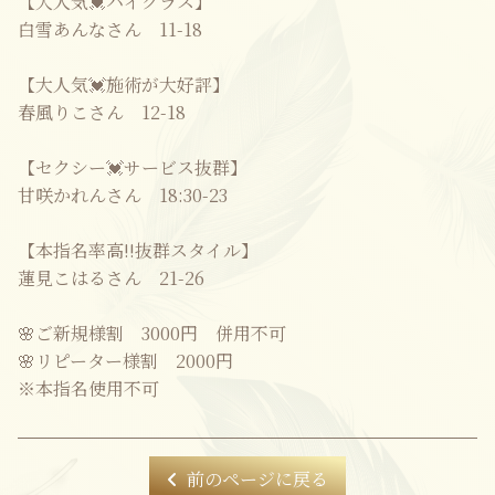
【大人気💓ハイクラス】
白雪あんなさん 11-18
【大人気💓施術が大好評】
春風りこさん 12-18
【セクシー💓サービス抜群】
甘咲かれんさん 18:30-23
【本指名率高‼️抜群スタイル】
蓮見こはるさん 21-26
🌸ご新規様割 3000円 併用不可
🌸リピーター様割 2000円
※本指名使用不可
前のページに戻る